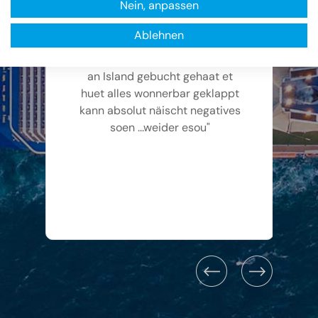
Nein, anpassen
Chantal Schleich
Ablehnen
"Hun mat hinnen eng Croisière fir
an Island gebucht gehaat et
huet alles wonnerbar geklappt
kann absolut näischt negatives
soen ...weider esou"