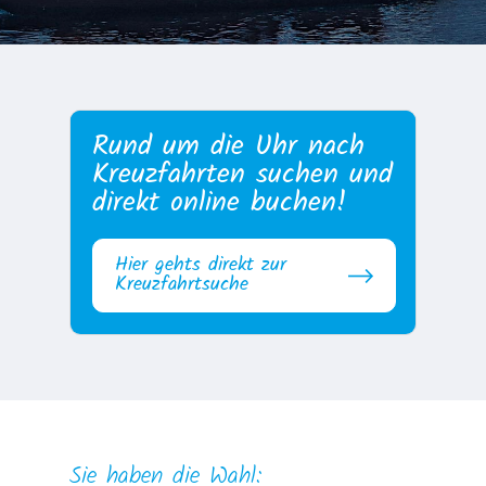
Rund um die Uhr nach
Kreuzfahrten suchen und
direkt online buchen!
Hier gehts direkt zur
Kreuzfahrtsuche
Sie haben die Wahl: