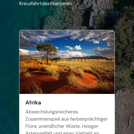
Kreuzfahrtdestinationen.
Afrika
Abwechslungsreicheres
Zusammenspiel aus farbenprächtiger
Flora, unendlicher Wüste, riesiger
Artenvielfalt und einer Vielzahl an