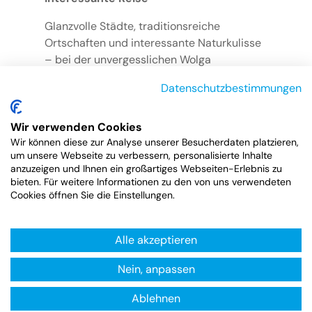
Glanzvolle Städte, traditionsreiche
Ortschaften und interessante Naturkulisse
– bei der unvergesslichen Wolga
Flusskreuzfahrt ist für jeden etwas dabei.
Datenschutzbestimmungen
Wir verwenden Cookies
Wir können diese zur Analyse unserer Besucherdaten platzieren,
um unsere Webseite zu verbessern, personalisierte Inhalte
zur Übersicht
anzuzeigen und Ihnen ein großartiges Webseiten-Erlebnis zu
bieten. Für weitere Informationen zu den von uns verwendeten
Cookies öffnen Sie die Einstellungen.
Alle akzeptieren
Rund um die Uhr nach
Nein, anpassen
Kreuzfahrten suchen und
direkt online buchen!
Ablehnen