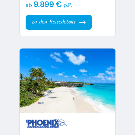
9.899 €
ab
p.P.
zu den Reisedetails