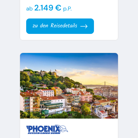
2.149 €
ab
p.P.
zu den Reisedetails