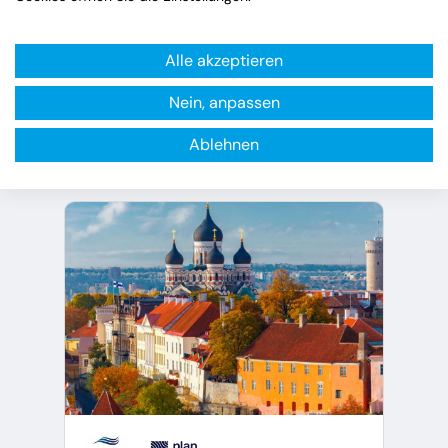
BUCHBAR!
4.099 €
ab
Alle akzeptieren
Nein, anpassen
zu den Reisedetails
Ablehnen