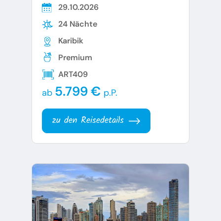
29.10.2026
24 Nächte
Karibik
Premium
ART409
5.799 €
ab
p.P.
zu den Reisedetails