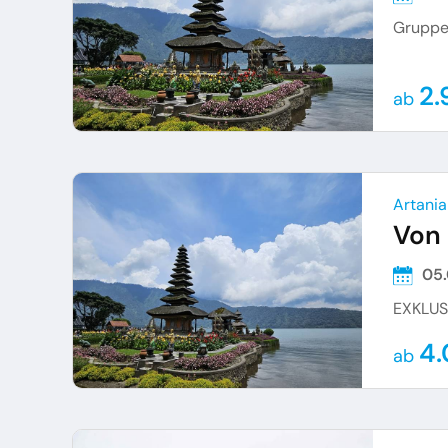
Gruppe
2.
ab
Artania
Von 
05
EXKLUS
4.
ab