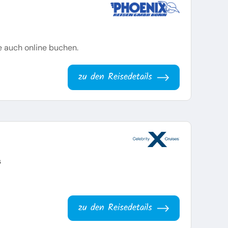
e auch online buchen.
zu den Reisedetails
s
zu den Reisedetails