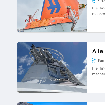
Exp
Hier fi
machen
Alle
Fam
Hier fi
machen