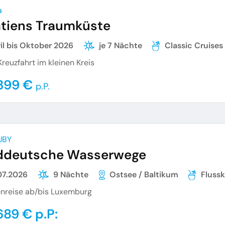
a
tiens Traumküste
il bis Oktober 2026
je 7 Nächte
Classic Cruises
reuzfahrt im kleinen Kreis
399 €
p.P.
UBY
ddeutsche Wasserwege
07.2026
9 Nächte
Ostsee / Baltikum
Fluss
nreise ab/bis Luxemburg
689 € p.P: