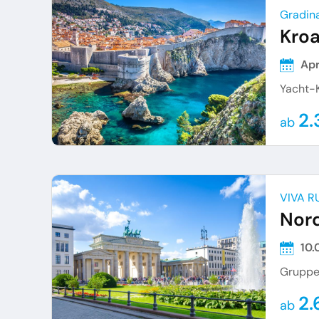
Gradin
Kroa
Apr
Yacht-K
2.
ab
VIVA R
Nor
10.
Gruppe
2.
ab