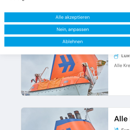
Alle akzeptieren
Nein, anpassen
Ablehnen
Alle
Lux
Alle Kr
Alle