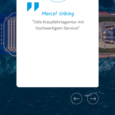
Marcel Urbing
"Tolle Kreuzfahrtagentur mit
"Hu
hochwertigem Service!"
h
ka