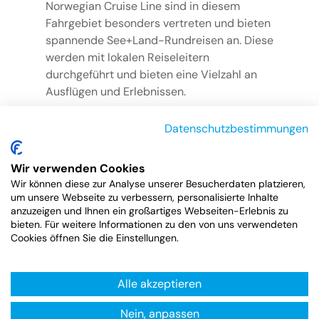
Norwegian Cruise Line sind in diesem
Fahrgebiet besonders vertreten und bieten
spannende See+Land-Rundreisen an. Diese
werden mit lokalen Reiseleitern
durchgeführt und bieten eine Vielzahl an
Ausflügen und Erlebnissen.
Bei Norwegian Cruise Line können zu den
Datenschutzbestimmungen
8-tägigen Kreuzfahrten ab Anchorage oder
Whittier mehrtägige Landprogramme in
Wir verwenden Cookies
den Denali Nationalpark mit Zugfahrt an
Wir können diese zur Analyse unserer Besucherdaten platzieren,
Bord der Alaska Railroad gebucht werden.
um unsere Webseite zu verbessern, personalisierte Inhalte
Die Landprogramme werden in zwei
anzuzeigen und Ihnen ein großartiges Webseiten-Erlebnis zu
verschiedenen Ausführungen angeboten.
bieten. Für weitere Informationen zu den von uns verwendeten
Cookies öffnen Sie die Einstellungen.
Die Kombinationsreise „Denali Express“
bietet eine Tour durch den Nationalpark
und eine Orientierungsfahrt in Anchorage.
Alle akzeptieren
Beim „Denali/Alyeska Explorer“ erwartet
die Kreuzfahrer eine Fahrt in der
Nein, anpassen