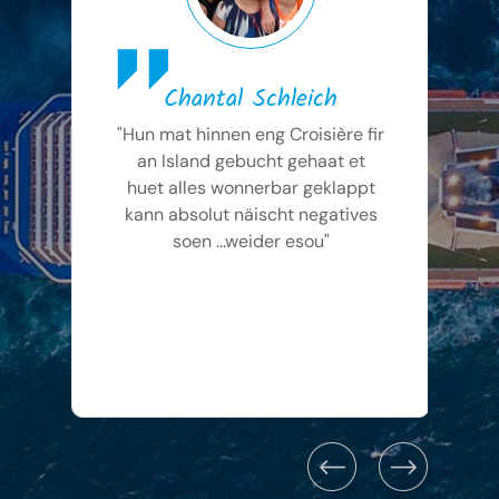
Chantal Schleich
"Hun mat hinnen eng Croisière fir
"
an Island gebucht gehaat et
M
huet alles wonnerbar geklappt
kann absolut näischt negatives
soen ...weider esou"
L
ge