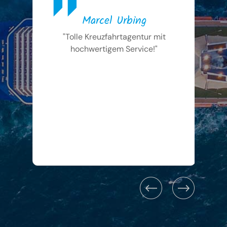
Marcel Urbing
"Tolle Kreuzfahrtagentur mit
"Hu
hochwertigem Service!"
h
ka