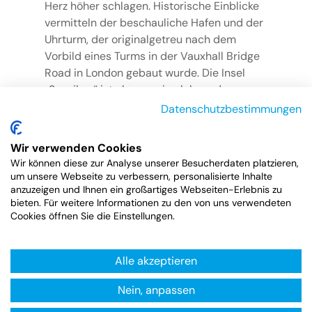
Herz höher schlagen. Historische Einblicke
vermitteln der beschauliche Hafen und der
Uhrturm, der originalgetreu nach dem
Vorbild eines Turms in der Vauxhall Bridge
Road in London gebaut wurde. Die Insel
„Sansibar“ ist ebenso eine lohnende
Destination bei der Afrika-Kreuzfahrt.
Datenschutzbestimmungen
Geprägt von den aus weißen
Korallenblöcken gebauten Häusern wurde
Wir verwenden Cookies
die Altstadt der gleichnamigen Stadt
Wir können diese zur Analyse unserer Besucherdaten platzieren,
„
Sansibar
“ zum UNESCO Weltkulturerbe
um unsere Webseite zu verbessern, personalisierte Inhalte
erklärt. Ein Hauch von Orient begleitet Sie
anzuzeigen und Ihnen ein großartiges Webseiten-Erlebnis zu
bieten. Für weitere Informationen zu den von uns verwendeten
bei dem Besuch des Sultanspalastes und
Cookies öffnen Sie die Einstellungen.
dem Beit-el-Ajaib, was etwa „Haus der
Wunder“ bedeutet. Eine Fülle an
Kokospalmen und weißen Sandstränden
Alle akzeptieren
macht es leicht, endlich die Seele baumeln
Nein, anpassen
zu lassen.