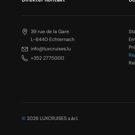
39 rue de la Gare
St
L-6440 Echternach
Em
Pr
info@luxcruises.lu
Re
+352 2775000
Rei
©
2026 LUXCRUISES s.àr.l.