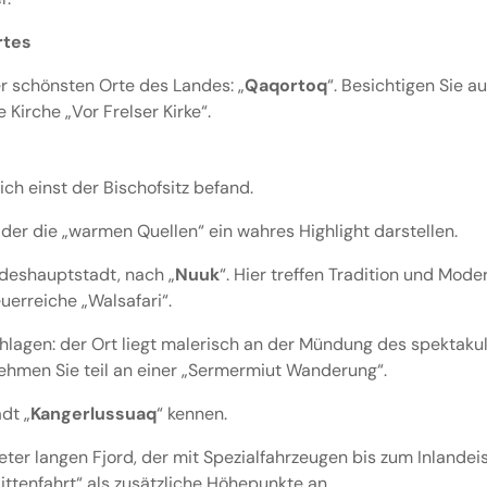
rtes
r schönsten Orte des Landes: „
Qaqortoq
“. Besichtigen Sie 
irche „Vor Frelser Kirke“.
sich einst der Bischofsitz befand.
f der die „warmen Quellen“ ein wahres Highlight darstellen.
ndeshauptstadt, nach „
Nuuk
“. Hier treffen Tradition und Mod
uerreiche „Walsafari“.
hlagen: der Ort liegt malerisch an der Mündung des spektaku
nehmen Sie teil an einer „Sermermiut Wanderung“.
dt „
Kangerlussuaq
“ kennen.
meter langen Fjord, der mit Spezialfahrzeugen bis zum Inlande
ttenfahrt“ als zusätzliche Höhepunkte an.