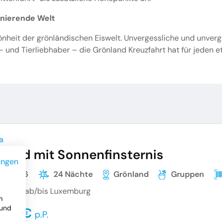
zinierende Welt
önheit der grönländischen Eiswelt. Unvergessliche und unver
- und Tierliebhaber – die Grönland Kreuzfahrt hat für jeden e
a
land mit Sonnenfinsternis
ungen
07.2026
24 Nächte
Grönland
Gruppen
nreise ab/bis Luxemburg
m
 und
549 €
p.P.