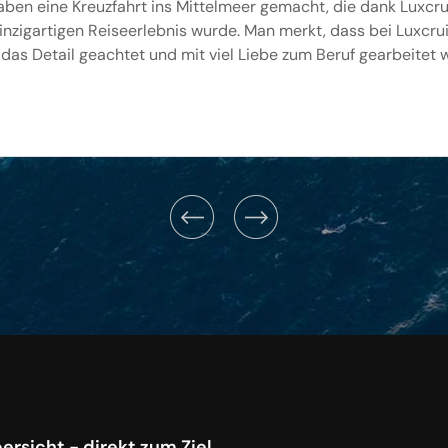
aben eine Kreuzfahrt ins Mittelmeer gemacht, die dank Luxcru
inzigartigen Reiseerlebnis wurde. Man merkt, dass bei Luxcru
 das Detail geachtet und mit viel Liebe zum Beruf gearbeitet w
ersicht - direkt zum Ziel