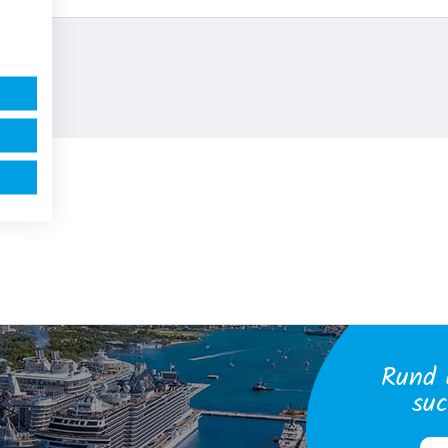
Rund 
suc