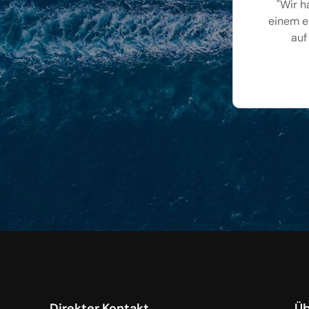
"Wir h
einem e
auf
Direkter Kontakt
Üb