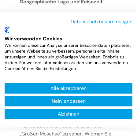
Geographische Lage und Reisezeit
Der Suezkanal verläuft in Ägypten zwischen
Datenschutzbestimmungen
den Hafenstädten Port Said und Port Taufiq
bei Sues. Der Kanal verbindet das
Mittelmeer über den Isthmus von Sues mit
Wir verwenden Cookies
Wir können diese zur Analyse unserer Besucherdaten platzieren,
dem Roten Meer und erspart dadurch den
um unsere Webseite zu verbessern, personalisierte Inhalte
Weg um Afrika. Die Einfahrt in den
anzuzeigen und Ihnen ein großartiges Webseiten-Erlebnis zu
Suezkanal erfolgt bei Port Said. Die Monate
bieten. Für weitere Informationen zu den von uns verwendeten
März bis November gelten als beste
Cookies öffnen Sie die Einstellungen.
Reisemonate.
Alle akzeptieren
Suezkanal-Kreuzfahrten – Städte und
Sehenswertes
Nein, anpassen
Bei der Einfahrt in das Nordende des
Ablehnen
Suezkanals bei
Port Said
ist im Hintergrund
Port Fouad mit der beeindruckenden
„Großen Moschee“ zu sehen. Widmen Sie