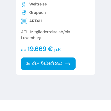
Weltreise
Gruppen
ART411
ACL-Mitgliederreise ab/bis
Luxemburg
19.669 €
ab
p.P.
zu den Reisedetails