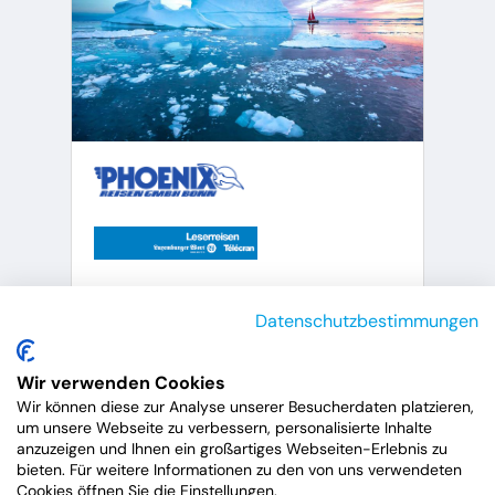
Datenschutzbestimmungen
Amadea
Grönland mit
Sonnenfinsternis
Wir verwenden Cookies
Wir können diese zur Analyse unserer Besucherdaten platzieren,
22.07.2026
um unsere Webseite zu verbessern, personalisierte Inhalte
anzuzeigen und Ihnen ein großartiges Webseiten-Erlebnis zu
24 Nächte
bieten. Für weitere Informationen zu den von uns verwendeten
Cookies öffnen Sie die Einstellungen.
Grönland