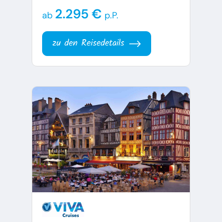
2.295 €
ab
p.P.
zu den Reisedetails