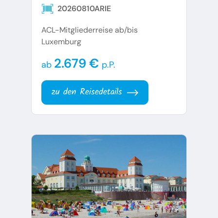
20260810ARIE
ACL-Mitgliederreise ab/bis
Luxemburg
2.679 €
ab
p.P.
zu den Reisedetails