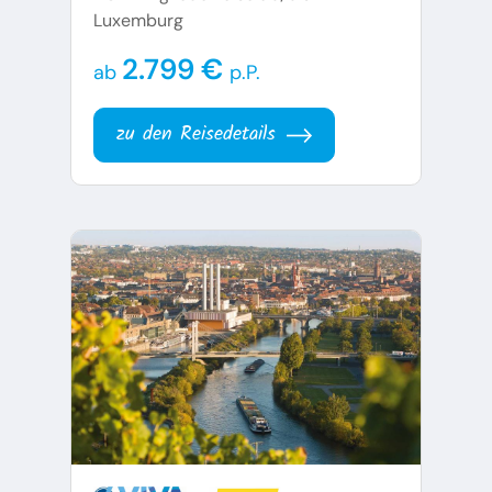
Luxemburg
2.799 €
ab
p.P.
zu den Reisedetails