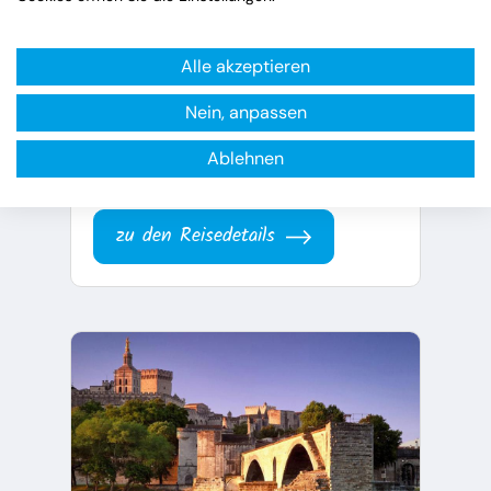
Gruppen
Alle akzeptieren
AMA526
Nein, anpassen
Gruppenreise ab/bis Luxemburg
Ablehnen
7.549 €
ab
p.P.
zu den Reisedetails