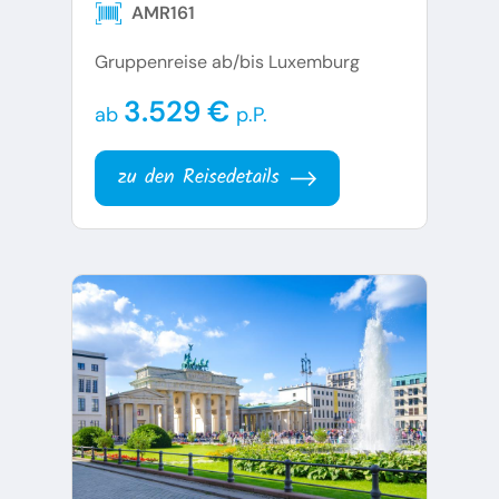
AMR161
Gruppenreise ab/bis Luxemburg
3.529 €
ab
p.P.
zu den Reisedetails