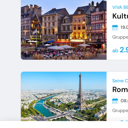
VIVA B
Kult
19.
Gruppe
2.
ab
Seine 
Rom
08
Gruppe
2.
ab