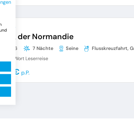
ungen
m
BEYOND
 und
narik der Normandie
10.2026
7 Nächte
Seine
Flusskreuzfahrt, 
urger Wort Leserreise
999 €
p.P.