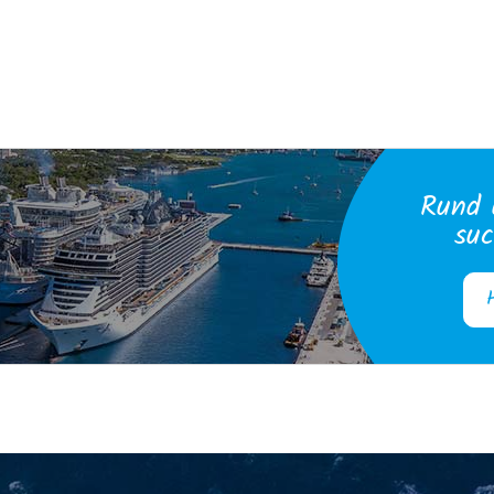
Rund 
suc