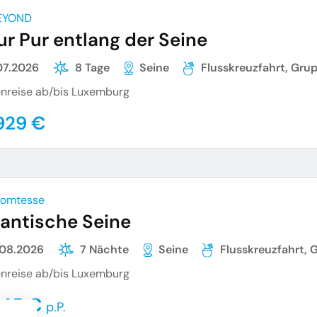
EYOND
ur Pur entlang der Seine
07.2026
8 Tage
Seine
Flusskreuzfahrt, Gru
nreise ab/bis Luxemburg
929 €
Comtesse
antische Seine
.08.2026
7 Nächte
Seine
Flusskreuzfahrt,
nreise ab/bis Luxemburg
145 €
p.P.