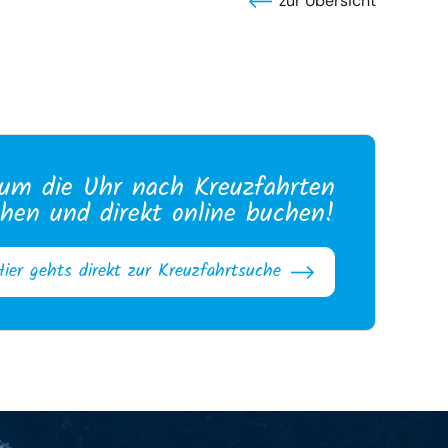
zur Übersicht
um die Uhr nach Kreuzfahrten
hen und direkt online buchen!
Hier gehts direkt zur Kreuzfahrtsuche