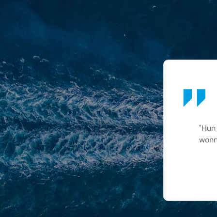
"Hun 
wonn