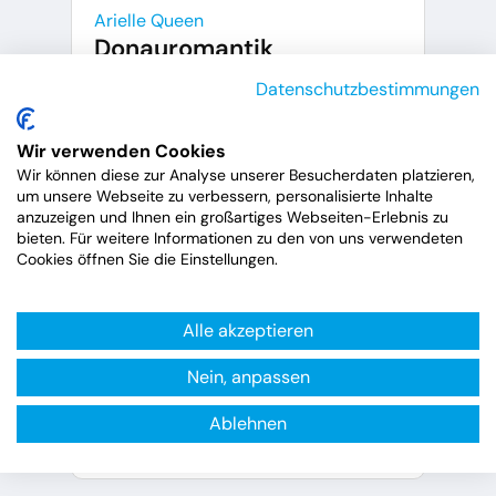
Arielle Queen
Donauromantik
10.08.2026
Datenschutzbestimmungen
7 Nächte
Wir verwenden Cookies
Donau
Wir können diese zur Analyse unserer Besucherdaten platzieren,
um unsere Webseite zu verbessern, personalisierte Inhalte
Flusskreuzfahrt, Gruppen
anzuzeigen und Ihnen ein großartiges Webseiten-Erlebnis zu
20260810ARIE
bieten. Für weitere Informationen zu den von uns verwendeten
Cookies öffnen Sie die Einstellungen.
ACL-Mitgliederreise ab/bis
Luxemburg
Alle akzeptieren
2.679 €
ab
p.P.
Nein, anpassen
Ablehnen
zu den Reisedetails