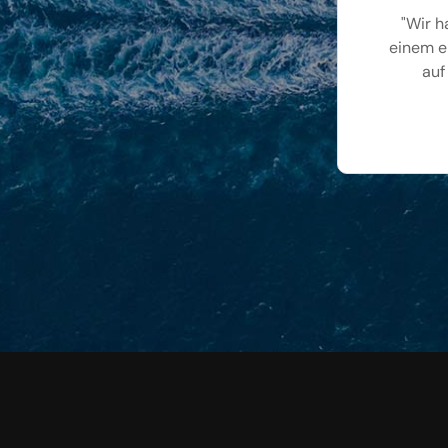
"Wir h
einem e
auf