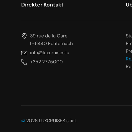
Direkter Kontakt
Üb
39 rue de la Gare
St
L-6440 Echternach
Em
Pr
info@luxcruises.lu
Re
+352 2775000
Rei
©
2026 LUXCRUISES s.àr.l.