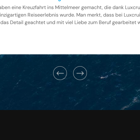
aben eine Kreuzfahrt ins Mittelmeer gemacht, die dank Luxcru
inzigartigen Reiseerlebnis wurde. Man merkt, dass bei Luxcru
 das Detail geachtet und mit viel Liebe zum Beruf gearbeitet w