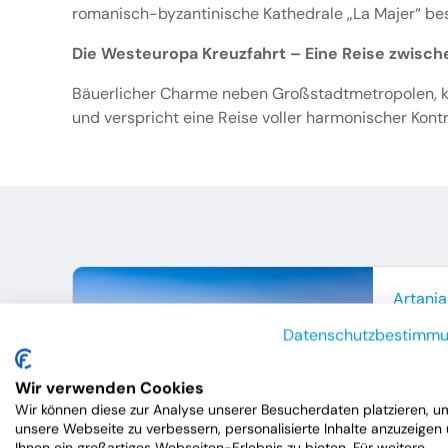
romanisch-byzantinische Kathedrale „La Majer“ bes
Die Westeuropa Kreuzfahrt – Eine Reise zwisch
Bäuerlicher Charme neben Großstadtmetropolen, ku
und verspricht eine Reise voller harmonischer Kont
Artania
Der 
Datenschutzbestimm
28.
Wir verwenden Cookies
Gruppe
Wir können diese zur Analyse unserer Besucherdaten platzieren, u
unsere Webseite zu verbessern, personalisierte Inhalte anzuzeigen
3
Ihnen ein großartiges Webseiten-Erlebnis zu bieten. Für weitere