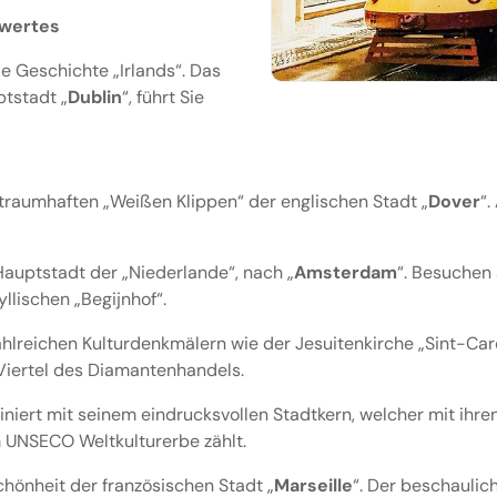
swertes
e Geschichte „Irlands“. Das
tstadt „
Dublin
“, führt Sie
traumhaften „Weißen Klippen“ der englischen Stadt „
Dover
“.
Hauptstadt der „Niederlande“, nach „
Amsterdam
“. Besuchen 
llischen „Begijnhof“.
 zahlreichen Kulturdenkmälern wie der Jesuitenkirche „Sint-Ca
iertel des Diamantenhandels.
niert mit seinem eindrucksvollen Stadtkern, welcher mit ihr
 UNSECO Weltkulturerbe zählt.
hönheit der französischen Stadt „
Marseille
“. Der beschaulic