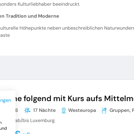
onders Kulturliebhaber beeindruckt.
en Tradition und Moderne
lturelle Höhepunkte neben unbeschreiblichen Naturwundern 
raste
Sonne folgend mit Kurs aufs Mittelm
ungen
09.2026
17 Nächte
Westeuropa
Gruppen, 
nreise ab/bis Luxemburg
m
 und
.099 €