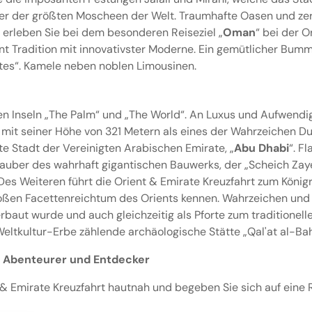
er der größten Moscheen der Welt. Traumhafte Oasen und zer
 erleben Sie bei dem besonderen Reiseziel „
Oman
“ bei der O
eint Tradition mit innovativster Moderne. Ein gemütlicher Bumm
ates“. Kamele neben noblen Limousinen.
hen Inseln „The Palm“ und „The World“. An Luxus und Aufwendig
mit seiner Höhe von 321 Metern als eines der Wahrzeichen Duba
te Stadt der Vereinigten Arabischen Emirate, „
Abu Dhabi
“. F
 Zauber des wahrhaft gigantischen Bauwerks, der „Scheich Z
es Weiteren führt die Orient & Emirate Kreuzfahrt zum Königre
großen Facettenreichtum des Orients kennen. Wahrzeichen und 
rbaut wurde und auch gleichzeitig als Pforte zum traditione
ltkultur-Erbe zählende archäologische Stätte „Qal'at al-Bah
ür Abenteurer und Entdecker
nt & Emirate Kreuzfahrt hautnah und begeben Sie sich auf eine