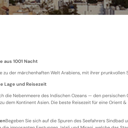
ie aus 1001 Nacht
re zu der märchenhaften Welt Arabiens, mit ihrer prunkvollen
e Lage und Reisezeit
urch die Nebenmeere des Indischen Ozeans — den persischen 
u dem Kontinent Asien. Die beste Reisezeit für eine Orient &
fen
Begeben Sie sich auf die Spuren des Seefahrers Sindbad un
ie die imposanten Festungen Jalali und Mirani, welche das Sta