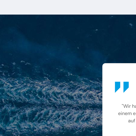
"Wir h
einem e
auf