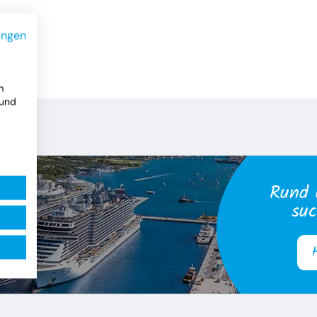
ungen
m
 und
Rund 
suc