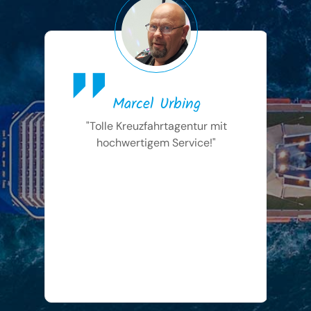
Marcel Urbing
"Tolle Kreuzfahrtagentur mit
"
hochwertigem Service!"
an
fo
b