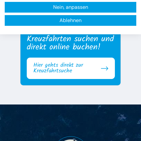
Nein, anpassen
Ablehnen
Rund um die Uhr nach
Kreuzfahrten suchen und
direkt online buchen!
Hier gehts direkt zur
Kreuzfahrtsuche