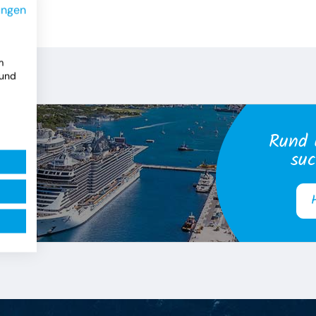
ungen
m
 und
Rund 
suc