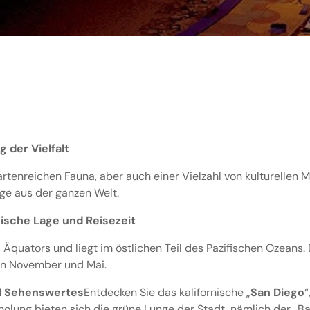
 der Vielfalt
tenreichen Fauna, aber auch einer Vielzahl von kulturellen 
ge aus der ganzen Welt.
ische Lage und Reisezeit
 Äquators und liegt im östlichen Teil des Pazifischen Ozeans. 
hen November und Mai.
nd Sehenswertes
Entdecken Sie das kalifornische „
San Diego
“
rholung bieten sich die grüne Lunge der Stadt, nämlich der „B