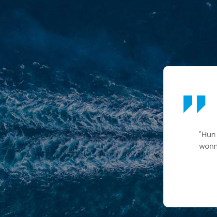
"Hun 
wonn