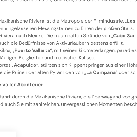
exikanische Riviera ist die Metropole der Filmindustrie, „
Los
en eingelassenen Messingsternen zu Ehren der großen Stars.
 Riviera nach Mexiko. Die traumhaften Strände von „
Cabo San
ch die Bedürfnisse von Aktivurlaubern bestens erfüllt.
ikos, „
Puerto Vallarta
“, mit seinen kilometerlangen, paradie
läufigen Bergketten und tropischer Kulisse.
rtes „
Acapulco
“, stürzen sich Klippenspringer aus einer Höhe
e die Ruinen der alten Pyramiden von „
La Campaña
“ oder sc
e voller Abenteuer
fahrt durch die Mexikanische Riviera, die überwiegend von 
rd auch Sie mit zahlreichen, unvergesslichen Momenten besc