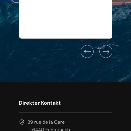
ge
Direkter Kontakt
39 rue de la Gare
L-6440 Echternach