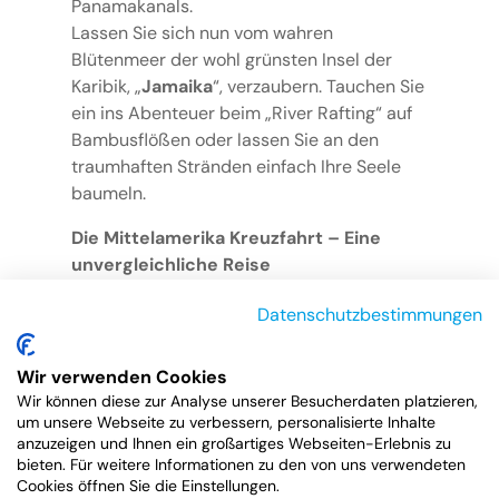
Panamakanals.
Lassen Sie sich nun vom wahren
Blütenmeer der wohl grünsten Insel der
Karibik, „
Jamaika
“, verzaubern. Tauchen Sie
ein ins Abenteuer beim „River Rafting“ auf
Bambusflößen oder lassen Sie an den
traumhaften Stränden einfach Ihre Seele
baumeln.
Die Mittelamerika Kreuzfahrt – Eine
unvergleichliche Reise
Die Mittelamerika-Kreuzfahrt – Eine Reise
Datenschutzbestimmungen
für Aktivurlauber, Entspannungssuchende
und Entdecker. Das vielfältige Angebot der
Wir verwenden Cookies
überwiegend amerikanischen Reedereien
Wir können diese zur Analyse unserer Besucherdaten platzieren,
macht es leicht, die passende Reise zu
um unsere Webseite zu verbessern, personalisierte Inhalte
finden. Entdecken auch Sie die Wunder
anzuzeigen und Ihnen ein großartiges Webseiten-Erlebnis zu
bieten. Für weitere Informationen zu den von uns verwendeten
Mittelamerikas…
Cookies öffnen Sie die Einstellungen.