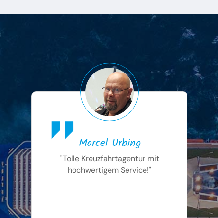
Marcel Urbing
"Tolle Kreuzfahrtagentur mit
"
hochwertigem Service!"
M
L