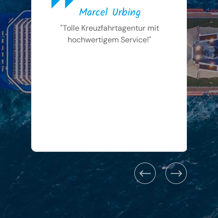
Marcel Urbing
"Tolle Kreuzfahrtagentur mit
"
hochwertigem Service!"
an
fo
b