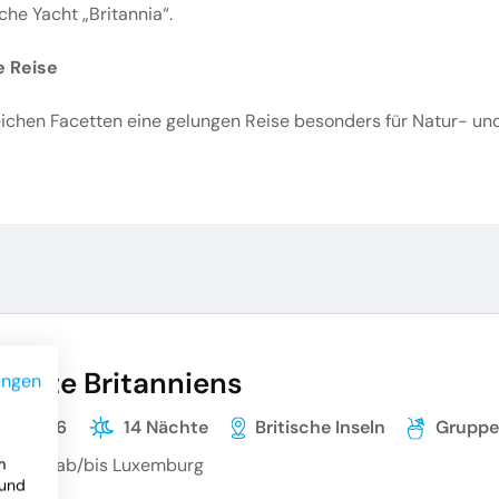
che Yacht „Britannia“.
e Reise
hlreichen Facetten eine gelungen Reise besonders für Natur- un
Beste Britanniens
ungen
07.2026
14 Nächte
Britische Inseln
Grupp
nreise ab/bis Luxemburg
m
 und