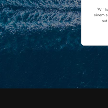
"Wir h
einem e
auf