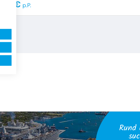
529 €
p.P.
Rund 
suc