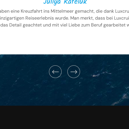
Juliya Rafeluk
aben eine Kreuzfahrt ins Mittelmeer gemacht, die dank Luxcru
inzigartigen Reiseerlebnis wurde. Man merkt, dass bei Luxcru
 das Detail geachtet und mit viel Liebe zum Beruf gearbeitet w