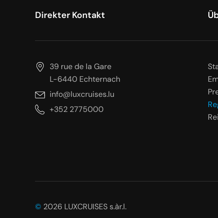
Direkter Kontakt
Üb
39 rue de la Gare
St
L-6440 Echternach
Em
Pr
info@luxcruises.lu
Re
+352 2775000
Rei
©
2026 LUXCRUISES s.àr.l.