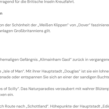
agend für die Britische Inseln Kreuzfahrt.
en
 von der Schönheit der „Weißen Klippen“ von „Dover“ faszinier
anlagen Großbritanniens gilt.
m ehemaligen Gefängnis „Kilmainham Gaol“ zurück in vergangene
e „Isle of Man“. Mit ihrer Hauptstadt „Douglas“ ist sie ein lohn
enade oder entspannen Sie sich an einer der sandigen Bucht
es of Scilly“. Das Naturparadies verzaubert mit wahrer Blüten
xen ein.
e nach Route nach „Schottland“. Höhepunkte der Hauptstadt „E