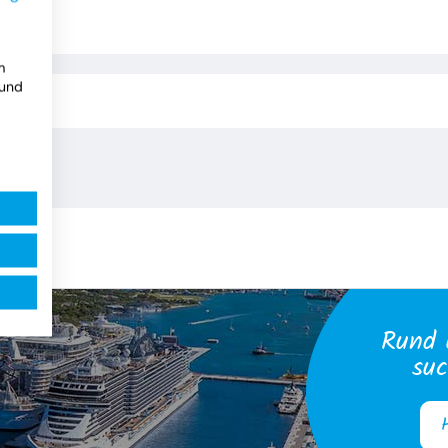
m
 und
Rund 
suc