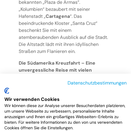
bekannten „Plaza de Armas“.
„Kolumbien“ bezaubert mit seiner
Hafenstadt „
Cartagena
“. Das
beeindruckende Kloster „Santa Cruz“
beschenkt Sie mit einem
atemberaubenden Ausblick auf die Stadt.
Die Altstadt lädt mit ihren idyllischen
Straßen zum Flanieren ein.
Die Südamerika Kreuzfahrt – Eine
unvergessliche Reise mit vielen
Gesichtern
Datenschutzbestimmungen
Entdecken Sie die zahlreichen Facetten des
Kontinents bei der Südamerika Kreuzfahrt.
Wir verwenden Cookies
Nicht nur die Herzen von Abenteurern und
Wir können diese zur Analyse unserer Besucherdaten platzieren,
Naturfreunden werden hier höher schlagen,
um unsere Webseite zu verbessern, personalisierte Inhalte
denn diese Kreuzfahrt lässt keine Wünsche
anzuzeigen und Ihnen ein großartiges Webseiten-Erlebnis zu
bieten. Für weitere Informationen zu den von uns verwendeten
an eine gelungene Reise offen.
Cookies öffnen Sie die Einstellungen.