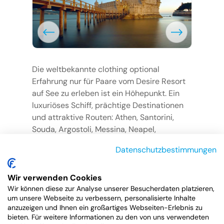
Die weltbekannte clothing optional
Erfahrung nur für Paare vom Desire Resort
auf See zu erleben ist ein Höhepunkt. Ein
luxuriöses Schiff, prächtige Destinationen
und attraktive Routen: Athen, Santorini,
Souda, Argostoli, Messina, Neapel,
Civitavecchia. Diese Cruise wurde
Datenschutzbestimmungen
sorgfältig ausgewählt um die perfekte
Atmosphäre für Sie und Ihren Partner auf
See zu schaffen. Kommen Sie an Bord.
Wir verwenden Cookies
Wir können diese zur Analyse unserer Besucherdaten platzieren,
Weitere Informationen und Buchung hier
um unsere Webseite zu verbessern, personalisierte Inhalte
anzuzeigen und Ihnen ein großartiges Webseiten-Erlebnis zu
bieten. Für weitere Informationen zu den von uns verwendeten