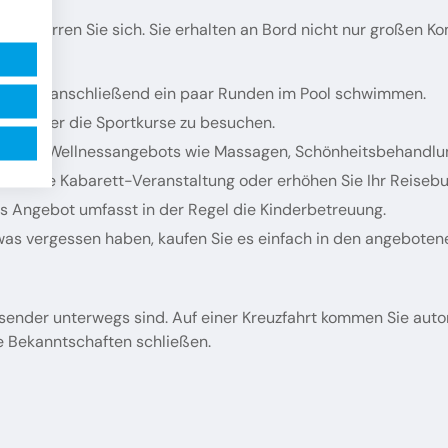
ig ist, irren Sie sich. Sie erhalten an Bord nicht nur großen 
legen und anschließend ein paar Runden im Pool schwimmen.
udio oder die Sportkurse zu besuchen.
reichen Wellnessangebots wie Massagen, Schönheitsbehandlu
 Sie eine Kabarett-Veranstaltung oder erhöhen Sie Ihr Reiseb
s Angebot umfasst in der Regel die Kinderbetreuung.
was vergessen haben, kaufen Sie es einfach in den angeboten
inreisender unterwegs sind. Auf einer Kreuzfahrt kommen Sie au
e Bekanntschaften schließen.