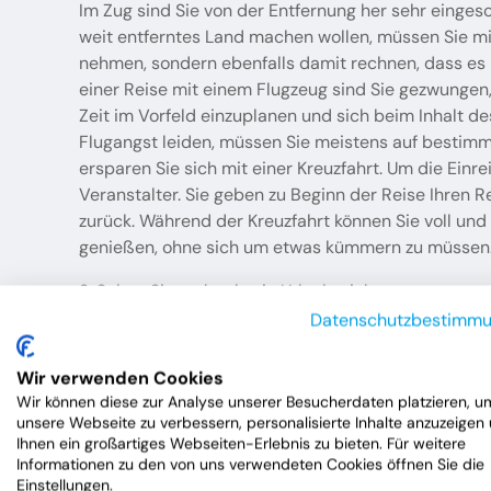
Im Zug sind Sie von der Entfernung her sehr eingesc
weit entferntes Land machen wollen, müssen Sie mit
nehmen, sondern ebenfalls damit rechnen, dass es 
einer Reise mit einem Flugzeug sind Sie gezwungen,
Zeit im Vorfeld einzuplanen und sich beim Inhalt d
Flugangst leiden, müssen Sie meistens auf bestimmt
ersparen Sie sich mit einer Kreuzfahrt. Um die Einr
Veranstalter. Sie geben zu Beginn der Reise Ihren
zurück. Während der Kreuzfahrt können Sie voll und
genießen, ohne sich um etwas kümmern zu müssen
2. Sehen Sie mehr als ein Urlaubsziel
Datenschutzbestimm
Einer der größten Vorteile einer Kreuzfahrt ist die T
beschränken. Stattdessen gehen Sie während der Fah
Wir verwenden Cookies
dortigen Sehenswürdigen an oder testen das kulina
Wir können diese zur Analyse unserer Besucherdaten platzieren, u
ermöglicht es Ihnen die Kreuzfahrt, mehrere Länder
unsere Webseite zu verbessern, personalisierte Inhalte anzuzeigen
Ihnen ein großartiges Webseiten-Erlebnis zu bieten. Für weitere
Informationen zu den von uns verwendeten Cookies öffnen Sie die
3. Ein großes Unterhaltungsprogramm für jederma
Einstellungen.