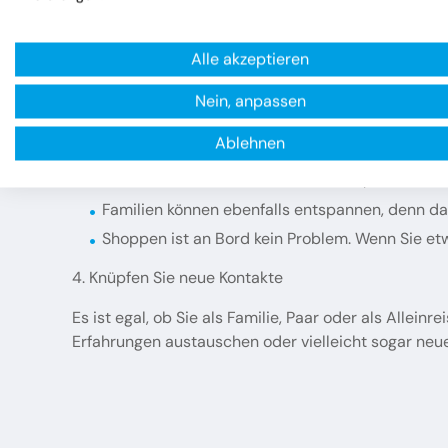
Wenn Sie nun glauben, dass eine Kreuzfahrt langweil
Unterhaltungsangebot:
Alle akzeptieren
Sie können sich auf einer Liege in die Sonne 
Nein, anpassen
Sportfans haben die Möglichkeit, das Fitnessst
Ablehnen
Für Ihre Entspannung wird dank eines umfang
Sehen sie sich einen Film im Kino an, besuchen
Familien können ebenfalls entspannen, denn da
Shoppen ist an Bord kein Problem. Wenn Sie et
4. Knüpfen Sie neue Kontakte
Es ist egal, ob Sie als Familie, Paar oder als Alle
Erfahrungen austauschen oder vielleicht sogar neu